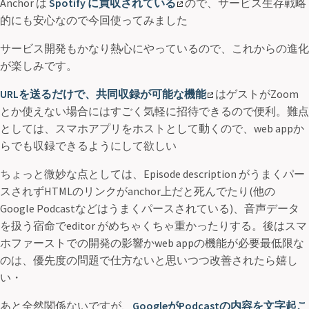
Anchor は
Spotify に買収されている
ので、サービス生存戦略
的にも安心なので今回使ってみました
サービス開発もかなり熱心にやっているので、これからの進化
が楽しみです。
URLを送るだけで、共同収録が可能な機能
はゲストがZoom
とか使えない場合にはすごく気軽に招待できるので便利。難点
としては、スマホアプリをホストとして動くので、web appか
らでも収録できるようにして欲しい
ちょっと微妙な点としては、Episode description がうまくパー
スされずHTMLのリンクがanchor上だと死んでたり(他の
Google Podcastなどはうまくパースされている)、音声データ
を扱う宿命でeditor がめちゃくちゃ重かったりする。後はスマ
ホファーストでの開発の影響かweb appの機能が必要最低限な
のは、優先度の問題で仕方ないと思いつつ改善されたら嬉し
い・
あと全然関係ないですが、
GoogleがPodcastの内容を文字起こ