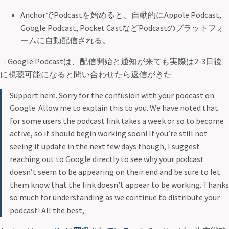
AnchorでPodcastを始めると、自動的にAppole Podcast,
Google Podcast, Pocket CastなどPodcastのプラットフォ
ームに自動配信される。
- Google Podcastは、配信開始と通知が来ても実際は2-3日後
に視聴可能になると問い合わせたら返信がきた
Support here. Sorry for the confusion with your podcast on
Google. Allow me to explain this to you. We have noted that
for some users the podcast link takes a week or so to become
active, so it should begin working soon! If you’re still not
seeing it update in the next few days though, I suggest
reaching out to Google directly to see why your podcast
doesn’t seem to be appearing on their end and be sure to let
them know that the link doesn’t appear to be working. Thanks
so much for understanding as we continue to distribute your
podcast! All the best,