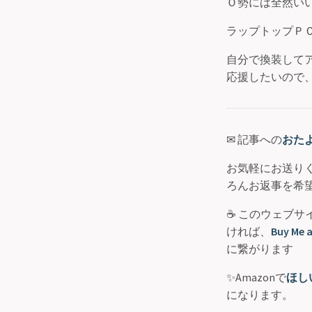
Ｏ勢には全然い
ラップトップＰ
自分で換装して
応援したいので
✉ 記事への
おた
お気軽にお送り
ろんお返事を希
☕ このウェブ
ければ、
Buy Me a
に繋がります
✨Amazonで
ほし
になります。