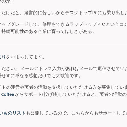
いのか。
Ｃだけだと、経営的に苦しいからデスクトップPCにも乗り出し
アップグレードして、修理もできるラップトップＰＣというコ
、持続可能性のある企業に育ってほしさがある。
より
をおまちしてます。
ください。 メールアドレス入力があればメールで返信させていた
望せずに単なる感想だけでも大歓迎です。
サイトの運営や著者の活動を支援していただける方を募集してい
 Coffee
からサポート(投げ銭)していただけると、著者の活動
いものリスト
も公開しているので、こちらからもサポートして