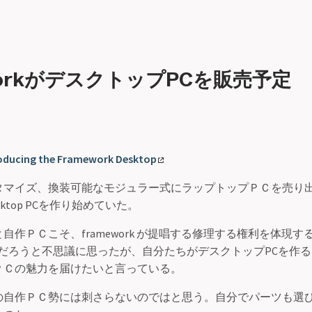
workがデスクトップPCを販売予定
roducing the Framework Desktop
タマイズ、換装可能なモジュラー式にラップトップＰＣを売り
 Desktop PCを作り始めていた。
自作ＰＣこそ、framework が提唱する修理する権利を体現す
 PCなんだろうと不思議に思ったが、自分たちがデスクトップPCを作
ＰＣの魅力を届けたいと言っている。
の自作ＰＣ勢には刺さらないのではと思う。自分でパーツも選び