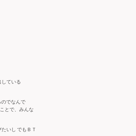
出している
るのでなんで
ることで、みんな
たいし でもＢＴ