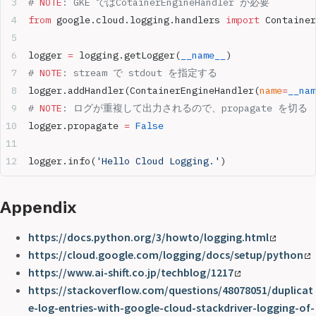
# 
NOTE
: GKE ではCotainerEngineHandler が必要
from
 google.cloud.logging.handlers 
import
 Container
logger 
=
 logging.getLogger(
__name__
)
# 
NOTE
: stream で stdout を指定する
logger.addHandler(ContainerEngineHandler(
name
=
__nam
# 
NOTE
: ログが重複して出力されるので、propagate を切る
logger.propagate 
=
 False
logger.info(
'Hello Cloud Logging.'
)
Appendix
https://docs.python.org/3/howto/logging.html
https://cloud.google.com/logging/docs/setup/python
https://www.ai-shift.co.jp/techblog/1217
https://stackoverflow.com/questions/48078051/duplicat
e-log-entries-with-google-cloud-stackdriver-logging-of-