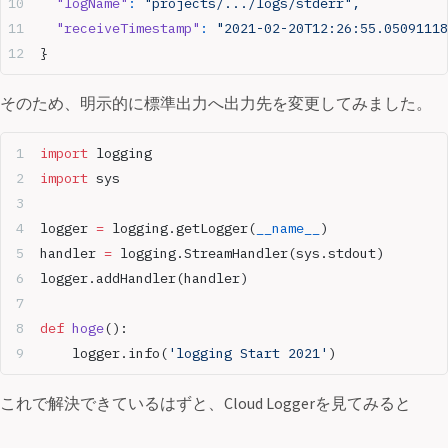
  "logName"
:
 "projects/.../logs/stderr",
  "receiveTimestamp"
:
 "2021-02-20T12:26:55.05091118
}
そのため、明示的に標準出力へ出力先を変更してみました。
import
 logging
import
 sys
logger 
=
 logging.getLogger(
__name__
)
handler 
=
 logging.StreamHandler(sys.stdout)
logger.addHandler(handler)
def
 hoge
(): 
	logger.info(
'logging Start 2021'
)
これで解決できているはずと、Cloud Loggerを見てみると