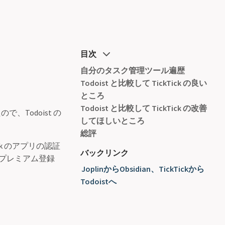
目次
自分のタスク管理ツール遍歴
Todoist と比較して TickTick の良い
ところ
Todoist と比較して TickTick の改善
で、Todoist の
してほしいところ
総評
ick のアプリの認証
バックリンク
ずプレミアム登録
JoplinからObsidian、TickTickから
Todoistへ