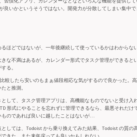
、習慣化アプリ、カレンダーなどなどいろんな機能を提供して
が良いかというそうではない。開発力が分散してしまい集中で
めるほどではないが、一年後継続して使っているかはわからな
大きな不満はあるが、カレンダー形式でタスク管理ができると
がする。
ist と比較したら安いのもまぁ値段相応な気がするので良かった。
いたと推測。
きとして、タスク管理アプリは、高機能なものでないと受け入
TD 形式にやることを忘れずに管理できるなら、最悪それだけ
いものであれば良いに越したことはないが…
しては、Todoist から乗り換えてみた結果、Todoist の質
ができた。また来年戻っても良いかもしれない。