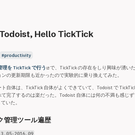
Todoist, Hello TickTick
productivity
理を TickTick で行う
で、TickTick の存在をしり興味が湧いたの
ョンの更新期限も近かったので実験的に乗り換えてみた。
体は、TickTick 自体がよくできていて、Todoist で TickT
て完了するのは楽だった。Todoist 自体には何の不満も感じ
していた。
ク管理ツール遍歴
13.05-2016.09