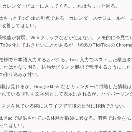
定もカレンダービューに入ってくる。これはちょっと困る。
もっと TickTick の利点である、カレンダースケジュールベ
ひ改善してほしい。
 拡張機能が貧弱。Web クリップなどが使えない。メモ的に今見てい
ToDo 化しておきたいことがあるが、現状の TickTick の Chro
欄で日本語入力するとバグる。task 入力でネストした構造を書くと
これはかなり困る。結局サビタスク機能で管理するようにした
の作り込みが甘い。
報は見れるが、Google Meet などカレンダーに付随した情
れている URL も文字列として表示はされるが、ハイパーリン
次タスクを見ている際にスワイプで前後の日付に移動できない。
ndroid, Mac で提供されている体験が微妙に異なる。有料でお金
ってほしい。