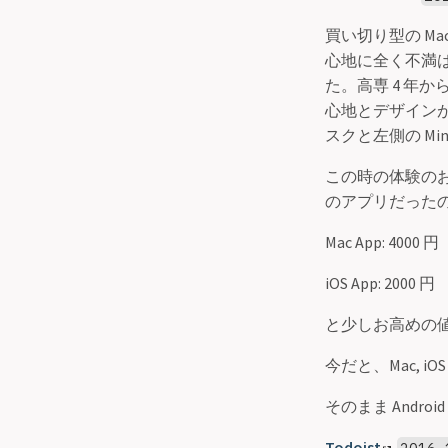
買い切り型の Ma
心地に全く不満はなか
た。高専 4 年
心地とデザインが
スクと左側の Min
この時の体験のお
のアプリだった
Mac App: 4000 円
iOS App: 2000 円
と少しお高めの
今だと、Mac, 
そのまま Andr
Todoist
2016.