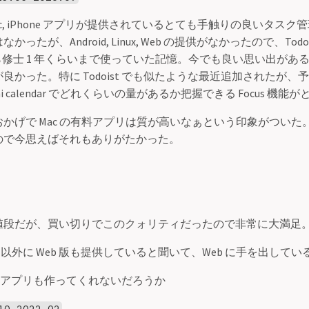
c, iPhone アプリが提供されているとても手触りの良いタス
ったが、Android, Linux, Web の提供がなかったので、Todo
から修士 1 年くらいまで使っていた記憶。今でも良い思い出があ
良かった。特に Todoist でも似たような最近追加されたが、
i calendar でどれくらいの量があるか把握できる Focus 機
かげで Mac の有料アプリは質が高いなぁという印象がついた
ので今思えばそれもありがたかった。
値段だが、買い切りでこのクォリティだったので非常に大満足
iOS 以外に Web 版も提供していると聞いて、Web に手を出し
oid アプリも作ってくれないだろうか
10-2022.02