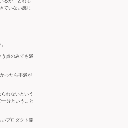
いるが、どれも
きていない感じ
い。
いう点のみでも満
高かったら不満が
れられないという
で十分ということ
の高いプロダクト開