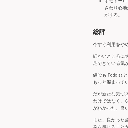
ポモドーロ
さわり心地
がする。
総評
今すぐ利用をや
細かいところに
足できている気
値段も Todo
もっと溜まって
だが新たな気づ
わけではなく、G
がわかった。良
また、良かった点と
発を感じること