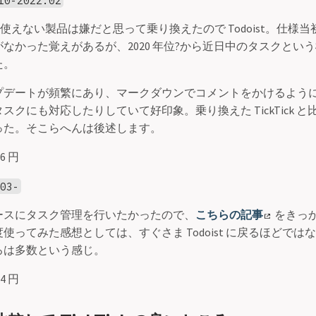
しか使えない製品は嫌だと思って乗り換えたので Todoist。仕様
なかった覚えがあるが、2020 年位?から近日中のタスクとい
た。
プデートが頻繁にあり、マークダウンでコメントをかけるよう
スクにも対応したりしていて好印象。乗り換えた TickTick 
った。そこらへんは後述します。
6 円
03-
ースにタスク管理を行いたかったので、
こちらの記事
をきっ
使ってみた感想としては、すぐさま Todoist に戻るほどでは
ろは多数という感じ。
4 円