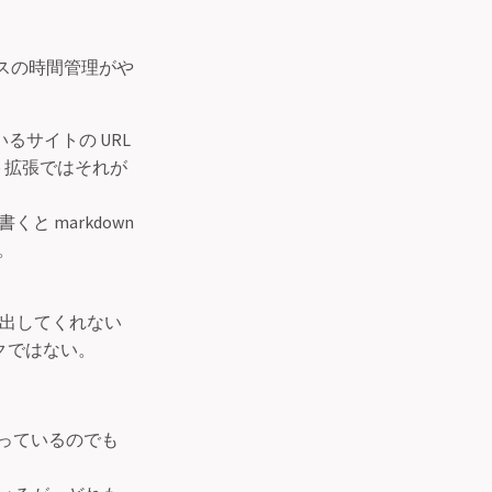
ースの時間管理がや
るサイトの URL
me 拡張ではそれが
 markdown
。
報は出してくれない
クではない。
を払っているのでも