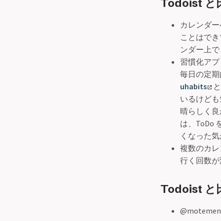
Todoist
カレンダーベ
ことはできて
ンダー上で
習慣化アプ
毎日の定期
uhabits
と
いるけども
晴らしく良か
は、ToDo
くなった気
複数のカレン
行く回数が
Todoist
@moteme