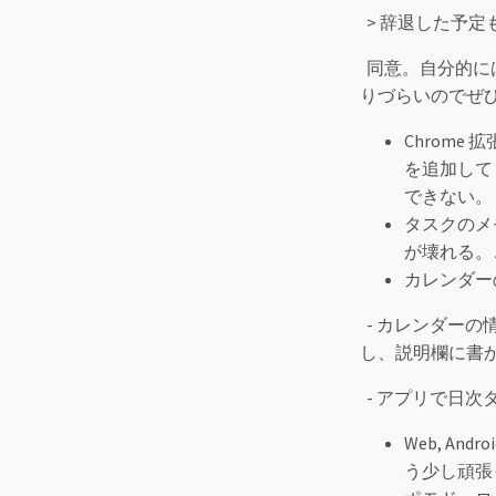
> 辞退した予
同意。自分的には
りづらいのでぜ
Chrome
を追加して 
できない。
タスクのメモ
が壊れる。
カレンダー
- カレンダーの情
し、説明欄に書か
- アプリで日
Web, A
う少し頑張