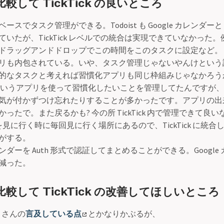
 と比較して TickTick の良いところ
ースでタスク管理ができる。Todoist も Google カレンダ
いたが、TickTick レベルでの統合は実現できていなかった。
ドラッグアンドドロップでこの時間をこのタスクに設定など。
リも内包されている。いや、タスク管理じゃないやんけという
的なタスクと考えれば習慣化アプリも同じ枠組みじゃなかろう
いうアプリを使って習慣化したいことを管理してたんですが、
気が付かずつけ忘れたりすることが多かったです。アプリの出
ったで。また戻るかも? 今の所 TickTick 内で管理できて良
 を見に行く時に毎回見に行く場所にあるので、TickTick に統
がする。
ダーを Auth 形式で認証してまとめることができる。Google
減った。
 と比較して TickTick の改善してほしいところ
n さんの
言及している点
とかなりかぶるが、