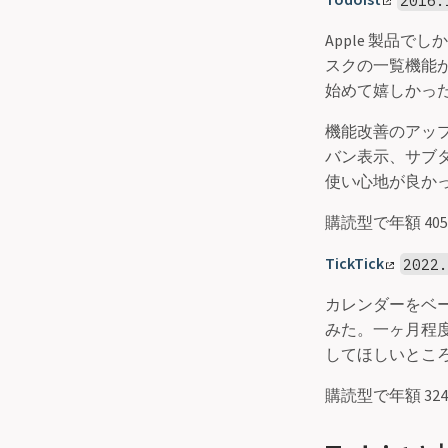
Apple 製品で
スクの一覧機能が
始めて嬉しかっ
機能改善のアッ
バン表示、サブタ
使い心地が良か
購読型で年額 405
TickTick
2022.
カレンダーをベ
みた。一ヶ月程度
してほしいとこ
購読型で年額 324