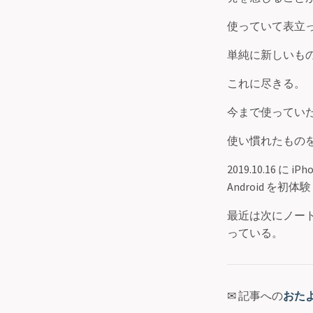
使っていて表立
単純に新しいも
これに尽きる。
今まで使ってい
使い慣れたもの
2019.10.16 に
Android を
最近は次にノートパ
っている。
✉ 記事への
おた