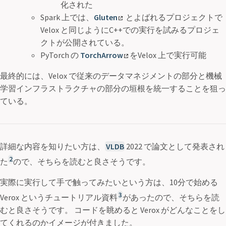
化された
Spark 上では、
Gluten
とよばれるプロジェクトで
Velox と同じようにC++での実行を試みるプロジェ
クトが公開されている。
PyTorch の
TorchArrow
をVelox 上で実行可能
最終的には、Velox で従来のデータマネジメントの部分と機械
学習インフラストラクチャの部分の垣根を統一することを狙っ
ている。
詳細な内容を知りたい方は、
VLDB
2022 で論文として発表され
2
た
ので、そちらを読むと良さそうです。
実際に実行して手で触ってみたいという方は、10分で始める
3
Verox というチュートリアル資料
があったので、そちらを読
むと良さそうです。 コードを眺めると Verox がどんなことをし
てくれるのかイメージが付きました。