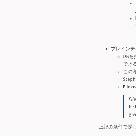
プレインテ
DB
でき
この考
Ste
File 
Fil
be 
giv
上記の条件で探