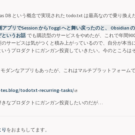
text as DB という概念で実現された todo.txt は最高なので乗り換
でSession からToggl へと舞い戻ったのと、 Obsidian の Tog
ぞというお話
でも購読型のサービスをやめたが、これで年間90
型のサービスは気がつくと積み上がっているので、自分が本当
いうプロダクトにガンガン投資していきたい。今のところはそれが1
モダンなアプリもあったが、これはマルチプラットフォーム
tes.blog/todotxt-recurring-tasks/
好きなプロダクトにガンガン投資したいのだが…
より
をおまちしてます。