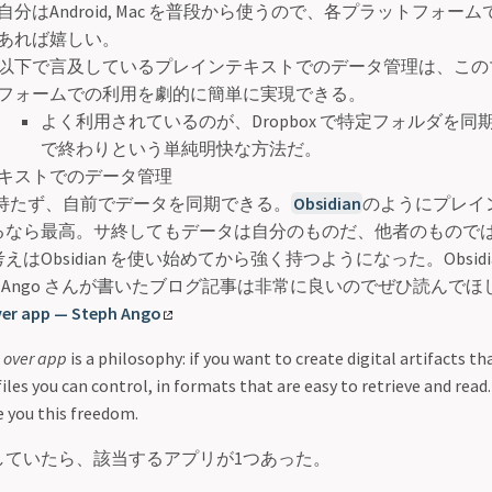
自分はAndroid, Mac を普段から使うので、各プラットフォー
あれば嬉しい。
以下で言及しているプレインテキストでのデータ管理は、この
フォームでの利用を劇的に簡単に実現できる。
よく利用されているのが、Dropbox で特定フォルダを
で終わりという単純明快な方法だ。
キストでのデータ管理
を持たず、自前でデータを同期できる。
Obsidian
のようにプレイ
るなら最高。サ終してもデータは自分のものだ、他者のもので
えはObsidian を使い始めてから強く持つようになった。Obsidian
ph Ango さんが書いたブログ記事は非常に良いのでぜひ読んでほ
over app — Steph Ango
e over app
is a philosophy: if you want to create digital artifacts th
files you can control, in formats that are easy to retrieve and read
e you this freedom.
していたら、該当するアプリが1つあった。