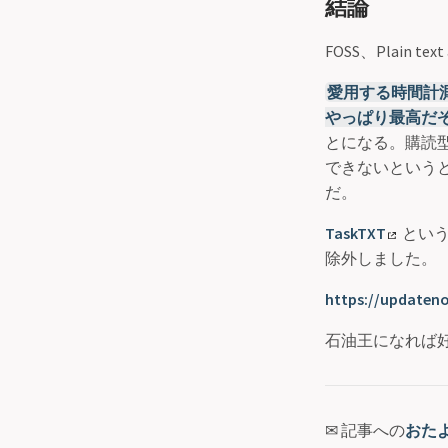
結論
FOSS、Plain 
愛用する時間計測アプリ
やっぱり最高だ
とになる。購読
できないというと
だ。
TaskTXT
という
除外しました。
https://updateno
石油王になれば
✉ 記事への
おた