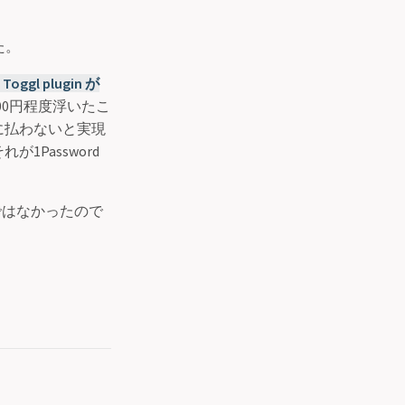
えた。
gl plugin が
00円程度浮いたこ
に払わないと実現
Password
ではなかったので