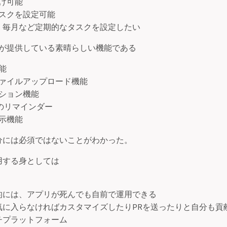
け可能
スクを設定可能
、毎月など定期的なタスクを設定したい
st が提供している素晴らしい機能である
能
ァイルアップロード機能
ション機能
スのリマインダー
示機能
分には必須ではないことがわかった。
用する身としては
的には、アプリが死んでも自前で運用できる
気に入らなければカスタマイズしたりPRを送ったりと自分も貢
チプラットフォーム