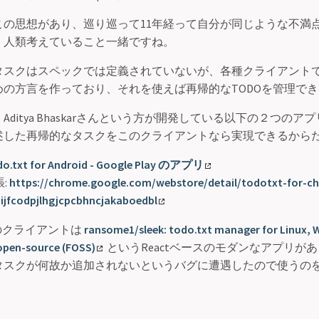
この思想があり、巡り巡って11年経って自分が同じような不満
、人類考えていること一緒ですね。
タスクはスペックでは定義されていないが、各種クライアント
めの方言を作っており、それを使えば再帰的なTODOを管理で
ditya Bhaskarさんという方が開発している以下の２つの
述した再帰的なタスクをこのクライアントなら実現できるから
o.txt for Android - Google Play のアプリ
張:
https://chrome.google.com/webstore/detail/todotxt-for-c
ijfcodpjlhgjcpcbhncjakaboedbl
 のクライアントは
ransome1/sleek: todo.txt manager for Linux,
open-source (FOSS)
というReactベースのモダンなアプリが
タスクが何故か追加されないというバグに遭遇したので使うの