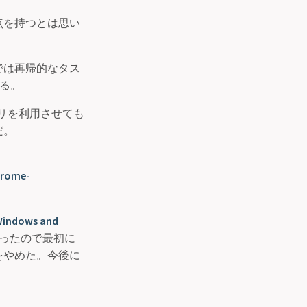
点を持つとは思い
では再帰的なタス
きる。
アプリを利用させても
だ。
hrome-
 Windows and
あったので最初に
をやめた。今後に