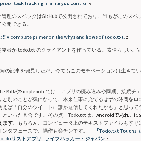
proof task tracking in a file you control
管理のスペックはGitHubで公開されており、誰もがこのスペ
て公開できる。
 ‼️ A complete primer on the whys and hows of todo.txt.
発者が todo.txt のクライアントを作っている。素晴らしい
 の開発経緯の記事を発見したが、今でもこのモチベーションは生きて
 the MilkやSimplenoteでは、アプリの読み込みや同期、接続
ふと別のことが気になって、本来仕事に充てるはずの時間をロ
例えば「自分のツイートに誰か返信してくれたかも」と思って
といった具合です。その点、Todo.txtは、
Androidであれ、
えます
。もちろん、コンピュータ上のテキストファイルもすぐ
インタフェースで、操作も楽チンです。
『Todo.txt Tou
o-doリストアプリ | ライフハッカー・ジャパン