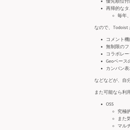
優先順位付
再帰的なタ
毎年
なので、Todoi
コメント機
無制限のフ
コラボレー
Geoベー
カンバン表
などなどが、自
また可能なら利
OSS
究極
また
マル