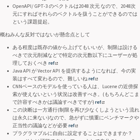
OpenAPI/ GPT-3 のベクトルは2048 次元 なので、2048次
元にすればそれらのベクトルを扱うことができるのでは
という課題提起。
概ねみんな反対ではないが懸念点として
ある程度は既存の値から上げてもいいが、制限は設ける
べきで次元削減などで特定の次元数以下にユーザーが処
理しておくべき
ref
Java API が Vector API を提供するようになれば、今の実
装はすべて変わるので、難しいね
ref
CNNベースのモデルを使っている人は、Lucene の近傍探
索が使えないという状況は改善すべき。(もちろんどこま
で許容すべきかは議論すべきですが)
ref
この決断は一方通行(制限を再び少なくしようという流れ
は永久に来ない)なので、急がずに慎重にベンチマークや
正当性の議論などが必要
ref
プラグラマブルに自由に設定することはできますか？