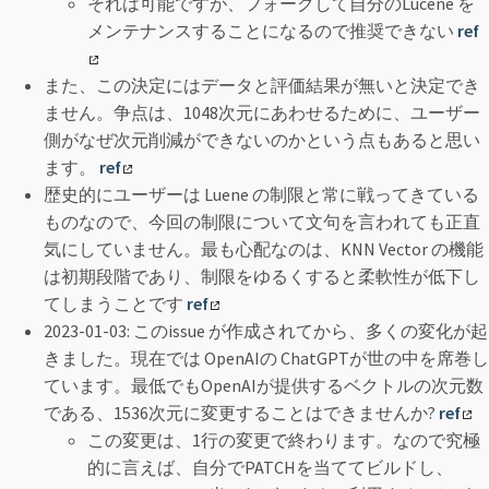
それは可能ですが、フォークして自分のLucene を
メンテナンスすることになるので推奨できない
ref
また、この決定にはデータと評価結果が無いと決定でき
ません。争点は、1048次元にあわせるために、ユーザー
側がなぜ次元削減ができないのかという点もあると思い
ます。
ref
歴史的にユーザーは Luene の制限と常に戦ってきている
ものなので、今回の制限について文句を言われても正直
気にしていません。最も心配なのは、KNN Vector の機能
は初期段階であり、制限をゆるくすると柔軟性が低下し
てしまうことです
ref
2023-01-03: このissue が作成されてから、多くの変化が起
きました。現在では OpenAIの ChatGPTが世の中を席巻し
ています。最低でもOpenAIが提供するベクトルの次元数
である、1536次元に変更することはできませんか?
ref
この変更は、1行の変更で終わります。なので究極
的に言えば、自分でPATCHを当ててビルドし、