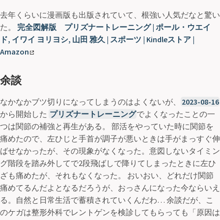
去年くらいに漫画版も出版されていて、根強い人気だなと驚い
た。
完全図解版 プリズナートレーニング | ポール・ウエイ
ド, イワイ ヨリヨシ, 山田 雅久 | スポーツ | Kindleストア |
Amazon
余談
なかなかブツ切りになってしまうのはよくないが、
2023-08-16
から開始した
プリズナートレーニング
でよくなったことの一
つは関節の補強と再生がある。 部活をやっていた時に関節を
痛めたので、左ひじと手首が調子が悪いときは手がまっすぐ伸
ばせなかったが、その現象がなくなった。意図しないタイミン
グ階段を踏み外してで2段飛ばしで降りてしまったときに左ひ
ざも痛めたが、それもなくなった。 おいおい、どれだけ関節
痛めてるんだよとなるだろうが、おっさんになった今ならいえ
る。自然と日常生活で蓄積されていくんだわ… 余談だが、こ
のケガは整形外科でレントゲンを検診してもらっても「原因は