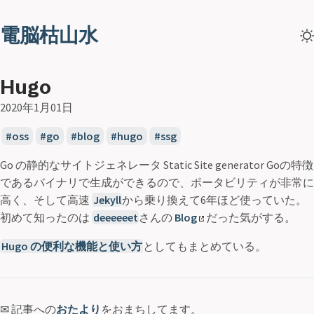
電脳枯山水
Hugo
2020年1月01日
oss
go
blog
hugo
ssg
Go の静的なサイトジェネレータ Static Site generator Goの特徴
であるバイナリで生成ができるので、ポータビリティが非常に
高く、そして高速
Jekyll
から乗り換えて6年ほど使っていた。
初めて知ったのは
deeeeeet
さんの
Blog
だった気がする。
Hugo の便利な機能と使い方
としてもまとめている。
✉ 記事への
おたより
をおまちしてます。